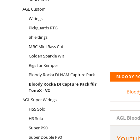
AGL Custom
Wirings
Pickguards RTG
Shieldings
MBC Mini Bass Cut
Golden Sparkle WR
Rigs für Kemper
Bloody Rocka DI NAM Capture Pack
BLOODY RO
Bloody Rocka DI Capture Pack für
ToneX - V2
Blood
AGL Super Wirings
HSS Solo
AGL Blood
HS Solo
Super P90
Youtub
Super Double P90