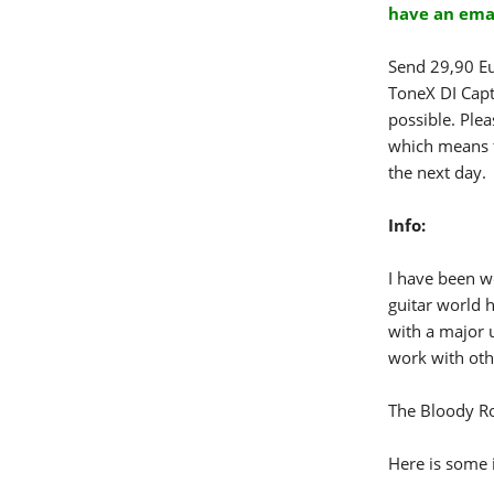
have an emai
Send 29,90 Eu
ToneX DI Capt
possible. Ple
which means t
the next day.
Info:
I have been w
guitar world 
with a major 
work with oth
The Bloody Roc
Here is some 