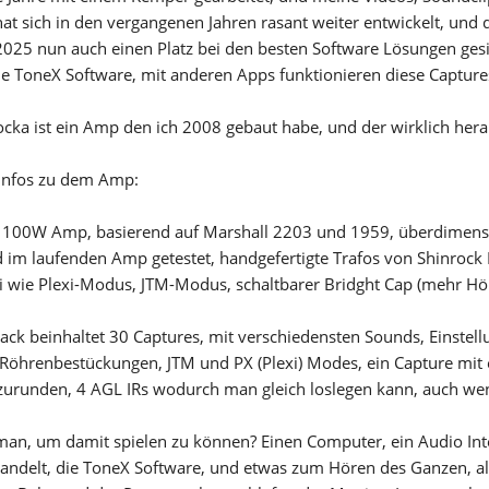
hat sich in den vergangenen Jahren rasant weiter entwickelt, und
025 nun auch einen Platz bei den besten Software Lösungen ges
die ToneX Software, mit anderen Apps funktionieren diese Captures
cka ist ein Amp den ich 2008 gebaut habe, und der wirklich hera
 Infos zu dem Amp:
100W Amp, basierend auf Marshall 2203 und 1959, überdimensioni
nd im laufenden Amp getestet, handgefertigte Trafos von Shinrock 
wie Plexi-Modus, JTM-Modus, schaltbarer Bridght Cap (mehr Höhenb
ack beinhaltet 30 Captures, mit verschiedensten Sounds, Einstell
Röhrenbestückungen, JTM und PX (Plexi) Modes, ein Capture mit e
urunden, 4 AGL IRs wodurch man gleich loslegen kann, auch wen
an, um damit spielen zu können? Einen Computer, ein Audio Inter
andelt, die ToneX Software, und etwas zum Hören des Ganzen, a