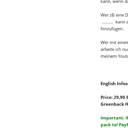
kann, wenn da
Wer zB eine D
.......... ka
hinzufügen.
Wer mit einem
arbeite ich n
meinem Youtub
English Infos
Price: 29,90
Greenback H
Important: I
pack to! Pay