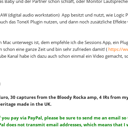
s Baby und der Partner schon schläft, oder Monitor Lautsprech
AW (digital audio workstation) App besitzt und nutzt, wie Logic 
nn auch das ToneX Plugin nutzen, und dann noch zusätzliche Effekte
 Mac unterwegs ist, dem empfehle ich die Sessions App, ein Plugi
un schon eine ganze Zeit und bin sehr zufrieden damit! (
https://w
e Kanal habe ich dazu auch schon einmal ein Video gemacht, sc
:
 Euro, 30 captures from the Bloody Rocka amp, 4 IRs from 
eritage made in the UK.
f you pay via PayPal, please be sure to send me an email so
Pal does not transmit email addresses, which means that I 