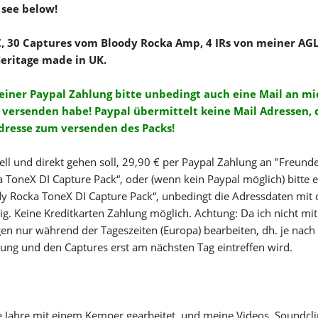
 see below!
 €, 30 Captures vom Bloody Rocka Amp, 4 IRs von meiner AG
eritage made in UK.
 einer Paypal Zahlung bitte unbedingt auch eine Mail an mic
versenden habe! Paypal übermittelt keine Mail Adressen, d
dresse zum versenden des Packs!
ll und direkt gehen soll, 29,90 € per Paypal Zahlung an "Freund
 ToneX DI Capture Pack“, oder (wenn kein Paypal möglich) bitte 
dy Rocka ToneX DI Capture Pack“, unbedingt die Adressdaten mit
ig. Keine Kreditkarten Zahlung möglich. Achtung: Da ich nicht mi
gen nur während der Tageszeiten (Europa) bearbeiten, dh. je nach 
ung und den Captures erst am nächsten Tag eintreffen wird.
e Jahre mit einem Kemper gearbeitet, und meine Videos, Soundcl