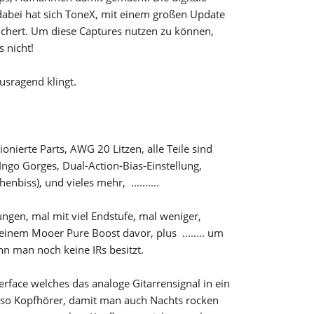
 dabei hat sich ToneX, mit einem großen Update
ichert. Um diese Captures nutzen zu können,
 nicht!
usragend klingt.
erte Parts, AWG 20 Litzen, alle Teile sind
Ingo Gorges, Dual-Action-Bias-Einstellung,
iss), und vieles mehr, ..........
ungen, mal mit viel Endstufe, mal weniger,
inem Mooer Pure Boost davor, plus ........ um
n man noch keine IRs besitzt.
face welches das analoge Gitarrensignal in ein
lso Kopfhörer, damit man auch Nachts rocken