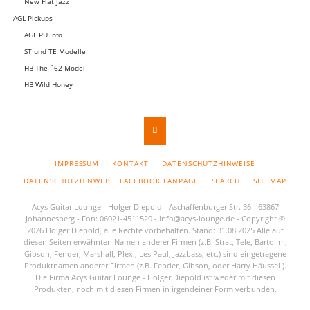
New Flat Jazz
AGL Pickups
AGL PU Info
ST und TE Modelle
HB The ´62 Model
HB Wild Honey
NAVIGATION
IMPRESSUM
KONTAKT
DATENSCHUTZHINWEISE
ÜBERSPRINGEN
DATENSCHUTZHINWEISE FACEBOOK FANPAGE
SEARCH
SITEMAP
Acys Guitar Lounge - Holger Diepold - Aschaffenburger Str. 36 - 63867
Johannesberg - Fon: 06021-4511520 -
info@acys-lounge.de
- Copyright ©
2026 Holger Diepold, alle Rechte vorbehalten. Stand: 31.08.2025 Alle auf
diesen Seiten erwähnten Namen anderer Firmen (z.B. Strat, Tele, Bartolini,
Gibson, Fender, Marshall, Plexi, Les Paul, Jazzbass, etc.) sind eingetragene
Produktnamen anderer Firmen (z.B. Fender, Gibson, oder Harry Häussel ).
Die Firma Acys Guitar Lounge - Holger Diepold ist weder mit diesen
Produkten, noch mit diesen Firmen in irgendeiner Form verbunden.