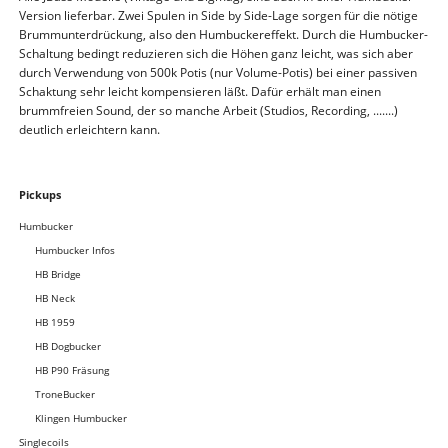
Version lieferbar. Zwei Spulen in Side by Side-Lage sorgen für die nötige
Brummunterdrückung, also den Humbuckereffekt. Durch die Humbucker-
Schaltung bedingt reduzieren sich die Höhen ganz leicht, was sich aber
durch Verwendung von 500k Potis (nur Volume-Potis) bei einer passiven
Schaktung sehr leicht kompensieren läßt. Dafür erhält man einen
brummfreien Sound, der so manche Arbeit (Studios, Recording, .......)
deutlich erleichtern kann.
Navigation
Pickups
überspringen
Humbucker
Humbucker Infos
HB Bridge
HB Neck
HB 1959
HB Dogbucker
HB P90 Fräsung
TroneBucker
Klingen Humbucker
Singlecoils