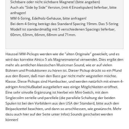
Sichtbare oder nicht sichtbare Magnete! (bitte angeben)
Auch als "Side by Side" Version, (mit 4 Einzelspulen) lieferbar, bitte
anfragen!
MM 6-String, Edelholz-Gehäuse, bitte anfragen!
Bei dem 4-String beträgt das Standard Spacing 19mm. Das 5-String
Modell ist standardmäßig mit 5 verschiedenen Spacings lieferbar,
60mm, 63mm, 66mm, 68mm und 71mm.
Häussel MM-Pickups werden wie die "alten Originale" gewickelt, und es
wird das korrekte Alnico 5 als Magnetmaterial verwendet. Dies ergibt den
mehr als amtlichen klassischen Musicman Sound, wie er auf vielen
Bühnen und Produktionen zu hören ist. Dieser Pickup drückt so ein Pfund
aus den Boxen, daß man den Bass gar nicht mehr wegstellen möchte.
Klasse. Diese Pickups sind Humbucker, und werden natürlich mit einem 4-
adrigen Anschlußkabel ausgeliefert was einige Möglichkeiten eröffnet.
Eine sehr sinvolle Ergänzung ist hierbei ein Mini-Switch, mit dem
Singlecoilm serielle und parellele (die parallele Schaltung der beiden
Spulen ist bei den Vorbildern aus den USA der Standard, bitte auch den
Beipackzettel beachten, und dann so anschliessen, wie gewünscht. Mehr
dazu auch hier auf der Seite unter Infos) Sounds geschaltet werden
können!