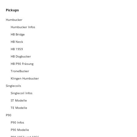
Navigation
Pickups
überspringen
Humbucker
Humbucker Infos
HB Bridge
HB Neck
HB 1959
HB Dogbucker
HB P90 Fräsung
TroneBucker
Klingen Humbucker
Singlecoils
Singlecoil Infos
ST Modelle
TE Modelle
P90
P90 Infos
P90 Modelle
P90 1953 und 1956