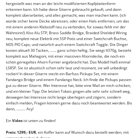
hergestellt was man an der leicht modifizierten Kopfplattenform
erkennen kann. Ich habe diese Gitarre gebraucht gekauft, und dann
komplett überarbeitet, und alles gemacht, was man machen kann. (ich
würde sicher keine Decke abreissen, oder einen Hals entfernen, um das
mit einem anderen Klebstoff neu zu verbinden, für sowas fehlt mir der
Wahnsinn!) Also Alu STP, Brass Saddle Bridge, Braided Shielded Wiring
neu, komplett neue Elektrik mit SSP Potis und einer Switchcraft Buchse,
NOS PIO Caps, und natürlich auch einem Switchcraft Toggle. Die Dinger
kosten aktuell 30 Tacken, ....... ganz schön heftig. Sie wiegt 4370g, besteht
komplett aus Mahagoni, mit einer massiven Ahorndecke, die noch ein
schön geriegeltes Ahorn Furnier angebracht hat. Das Modell hieß einmal
LS85F. Sie ist akustisch schon sehr laut und resonant, sie will unbedingt
rocken! In dieser Gitarre steckt ein Barfuss Pickups Set, mit einem
Fandango Bridge und einem Fandango Neck. Ich finde die Pickups passen
gut zu dieser Gitarre. Wer Interesse hat, bitte eine Mail an mich schicken,
und ein kleiner Tipp: Die letzten Tokais gingen alle sehr sehr schnell weg,
deswegen bei Interesse nicht lange überlegen und zögern, sondern
einfach melden, Fragen können gerne dazu noch beantwortet werden. Bis
dann, .......... Acy!
Ein
Video
ist unten zu finden!
Preis: 1299,- EUR
, ein Koffer kann auf Wunsch dazu bestellt werden, mit