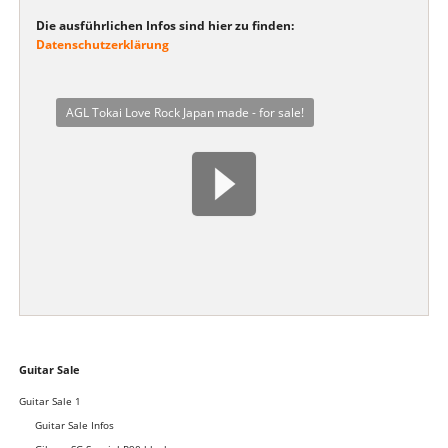
Die ausführlichen Infos sind hier zu finden:
Datenschutzerklärung
AGL Tokai Love Rock Japan made - for sale!
Navigation
Guitar Sale
überspringen
Guitar Sale 1
Guitar Sale Infos