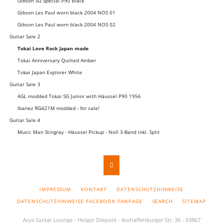
Gibson SG Special P90 black
Gibson Les Paul worn black 2004 NOS 01
Gibson Les Paul worn black 2004 NOS 02
Guitar Sale 2
Tokai Love Rock Japan made
Tokai Anniversary Quilted Amber
Tokai Japan Explorer White
Guitar Sale 3
AGL modded Tokai SG Junior with Häussel P90 1956
Ibanez RG421M modded - for sale!
Guitar Sale 4
Music Man Stingray - Häussel Pickup - Noll 3-Band inkl. Split
NAVIGATION
IMPRESSUM
KONTAKT
DATENSCHUTZHINWEISE
ÜBERSPRINGEN
DATENSCHUTZHINWEISE FACEBOOK FANPAGE
SEARCH
SITEMAP
Acys Guitar Lounge - Holger Diepold - Aschaffenburger Str. 36 - 63867