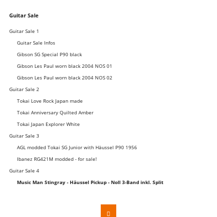
Navigation
Guitar Sale
überspringen
Guitar Sale 1
Guitar Sale Infos
Gibson SG Special P90 black
Gibson Les Paul worn black 2004 NOS 01
Gibson Les Paul worn black 2004 NOS 02
Guitar Sale 2
Tokai Love Rock Japan made
Tokai Anniversary Quilted Amber
Tokai Japan Explorer White
Guitar Sale 3
AGL modded Tokai SG Junior with Häussel P90 1956
Ibanez RG421M modded - for sale!
Guitar Sale 4
Music Man Stingray - Häussel Pickup - Noll 3-Band inkl. Split