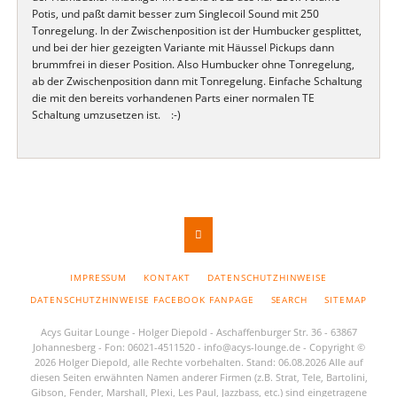
Potis, und paßt damit besser zum Singlecoil Sound mit 250
Tonregelung. In der Zwischenposition ist der Humbucker gesplittet,
und bei der hier gezeigten Variante mit Häussel Pickups dann
brummfrei in dieser Position. Also Humbucker ohne Tonregelung,
ab der Zwischenposition dann mit Tonregelung. Einfache Schaltung
die mit den bereits vorhandenen Parts einer normalen TE
Schaltung umzusetzen ist. :-)
NAVIGATION
IMPRESSUM
KONTAKT
DATENSCHUTZHINWEISE
ÜBERSPRINGEN
DATENSCHUTZHINWEISE FACEBOOK FANPAGE
SEARCH
SITEMAP
Acys Guitar Lounge - Holger Diepold - Aschaffenburger Str. 36 - 63867
Johannesberg - Fon: 06021-4511520 -
info@acys-lounge.de
- Copyright ©
2026 Holger Diepold, alle Rechte vorbehalten. Stand: 06.08.2026 Alle auf
diesen Seiten erwähnten Namen anderer Firmen (z.B. Strat, Tele, Bartolini,
Gibson, Fender, Marshall, Plexi, Les Paul, Jazzbass, etc.) sind eingetragene